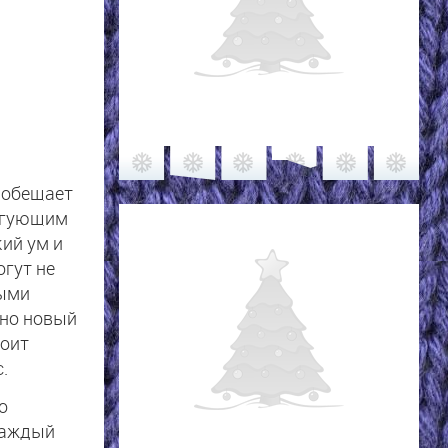
 обещает
ригующим
ий ум и
гут не
ными
нно новый
тоит
.
о
 каждый