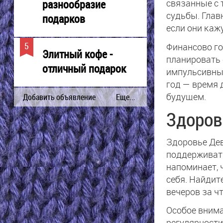
разнообразие
связанные с 
судьбы. Глав
подарков
если они ка
Финансово го
Элитный кофе -
планировать 
отличный подарок
импульсивных
год — время 
будущем.
Здоров
Здоровье Дев
поддерживат
напоминает, 
себя. Найдит
вечеров за ч
Особое внима
регулярности