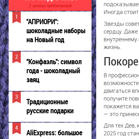
подсказывает
5 лучших предложений
Иногда стоит
"АПРИОРИ":
Звезды совет
шоколадные наборы
сердцу. Даже 
на Новый год
внутреннему 
жизнь.
Покоре
"Конфаэль": символ
года - шоколадный
В профессион
заяц
возможностей
двигаться вп
получите пов
Традиционные
покажется в
русские подарки
— это принес
Для тех Дев,
AliExpress: большое
2025 год ста