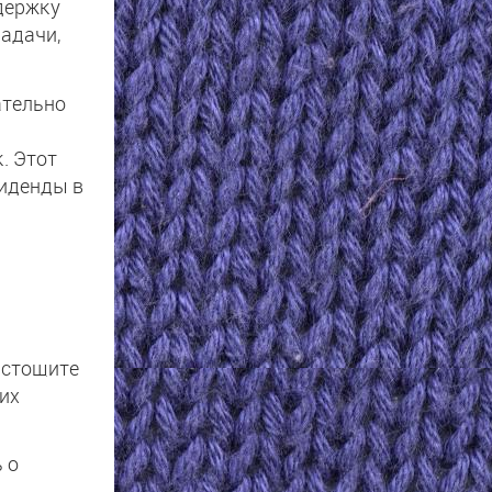
ддержку
задачи,
ательно
. Этот
виденды в
истощите
хих
 о