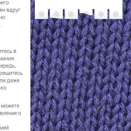
оего
ен вдруг
но
.
итесь в
мания.
чередь,
 решитесь
или даже
ько
ы можете
вление о
Змей