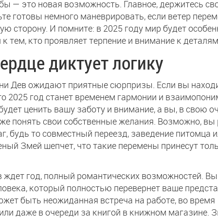
бы — это новая возможность. Главное, держитесь св
дьте готовы немного маневрировать, если ветер перем
гую сторону. И помните: в 2025 году мир будет особен
 к тем, кто проявляет терпение и внимание к деталям
сердце диктует логику
ни Дев ожидают приятные сюрпризы. Если вы наход
то 2025 год станет временем гармонии и взаимопони
будет ценить вашу заботу и внимание, а вы, в свою о
же понять свои собственные желания. Возможно, вы
г, будь то совместный переезд, заведение питомца 
еный Змей шепчет, что такие перемены принесут тол
 ждет год, полный романтических возможностей. В
ловека, который полностью перевернет ваше предста
ожет быть неожиданная встреча на работе, во время
или даже в очереди за книгой в книжном магазине. 