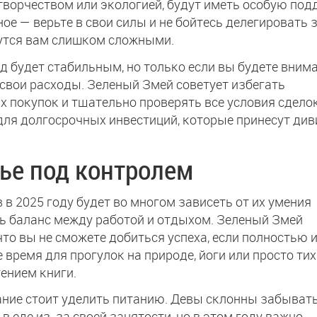
творчеством или экологией, будут иметь особую по
ное — верьте в свои силы и не бойтесь делегировать 
жутся вам слишком сложными.
д будет стабильным, но только если вы будете вним
свои расходы. Зеленый Змей советует избегать
 покупок и тщательно проверять все условия сделок
для долгосрочных инвестиций, которые принесут ди
ье под контролем
 в 2025 году будет во многом зависеть от их умения
ь баланс между работой и отдыхом. Зеленый Змей
что вы не сможете добиться успеха, если полностью 
е время для прогулок на природе, йоги или просто ти
тением книги.
ние стоит уделить питанию. Девы склонны забывать
 в еде из-за своей занятости, но в этом году важно