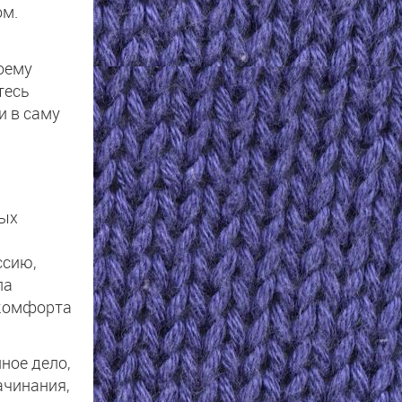
ом.
оему
тесь
и в саму
вых
ссию,
ла
 комфорта
ное дело,
ачинания,