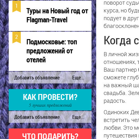
поворот судь
Туры на Новый год от
курса, но бу
подует в дру
Flagman-Travel
благосклонен
Когда 
Подмосковье: топ
предложений от
В личной жиз
отелей
отношениях, 
Ваш партнер 
сможете глуб
на важный ша
свадьба. Зел
КАК ПРОВЕСТИ?
радость.
5 лучших предложений
Одиноких Дев
встретить че
любви. Это м
ЧТО ПОДАРИТЬ?
путешествия 