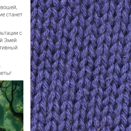
овощей,
ие станет
льтации с
ый Змей
ктивный
.
веты!