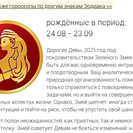
кже гороскопы по другим знакам Зодиака >>
рождённые в период:
24.08 - 23.09
Дорогие Девы, 2025 год под
покровительством Зеленого Змея
быть для вас одновременно инт
и плодотворным. Ваш аналитическ
природная организованность помо
только справляться с повседнев
задачами, но и выйти на соверше
зных аспектах жизни. Однако, Змей шепчет: иногда с
нтуиции и пойти на риск, чтобы не упустить свой шанс
ет полон неожиданностей, как приятных, так и немног
толку. Змей советует Девам не бояться изменений: