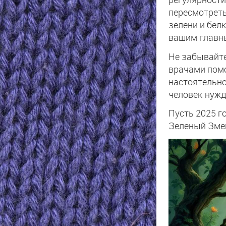
пересмотреть
зелени и бел
вашим главны
Не забывайте
врачами помо
настоятельн
человек нужд
Пусть 2025 г
Зеленый Змей