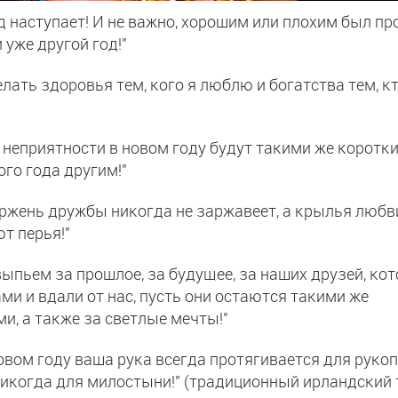
д наступает! И не важно, хорошим или плохим был п
и уже другой год!"
елать здоровья тем, кого я люблю и богатства тем, к
е неприятности в новом году будут такими же коротки
ого года другим!"
ержень дружбы никогда не заржавеет, а крылья любв
т перья!"
выпьем за прошлое, за будущее, за наших друзей, ко
ми и вдали от нас, пусть они остаются такими же
и, а также за светлые мечты!"
новом году ваша рука всегда протягивается для руко
никогда для милостыни!" (традиционный ирландский 