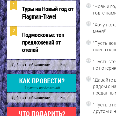
"Новый го
Туры на Новый год от
год, с нам
Flagman-Travel
"Хочу пож
меня!"
Подмосковье: топ
предложений от
"Пусть вс
отелей
смена одн
"Пусть ст
не потеряю
КАК ПРОВЕСТИ?
"Давайте 
рядом с на
5 лучших предложений
преданным
"Пусть в 
другом и 
ЧТО ПОДАРИТЬ?