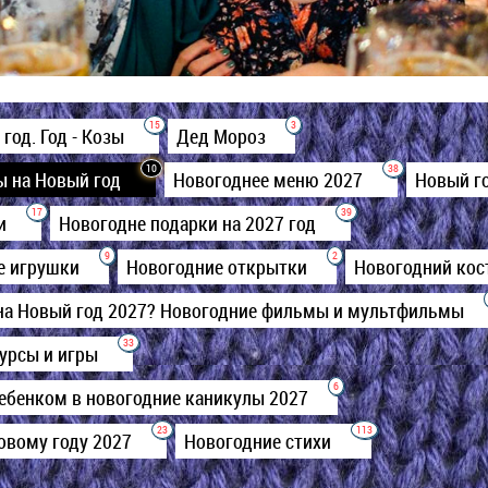
15
3
 год. Год - Козы
Дед Мороз
10
38
ы на Новый год
Новогоднее меню 2027
Новый г
17
39
ни
Новогодне подарки на 2027 год
9
2
е игрушки
Новогодние открытки
Новогодний ко
на Новый год 2027? Новогодние фильмы и мультфильмы
33
урсы и игры
6
ребенком в новогодние каникулы 2027
23
113
Новому году 2027
Новогодние стихи