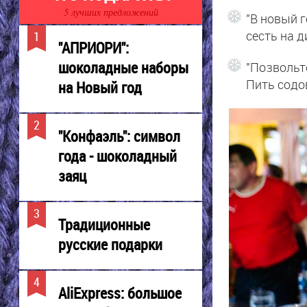
5 лучших предложений
"В новый г
сесть на д
"АПРИОРИ":
шоколадные наборы
"Позвольт
Пить содо
на Новый год
"Конфаэль": символ
года - шоколадный
заяц
Традиционные
русские подарки
AliExpress: большое