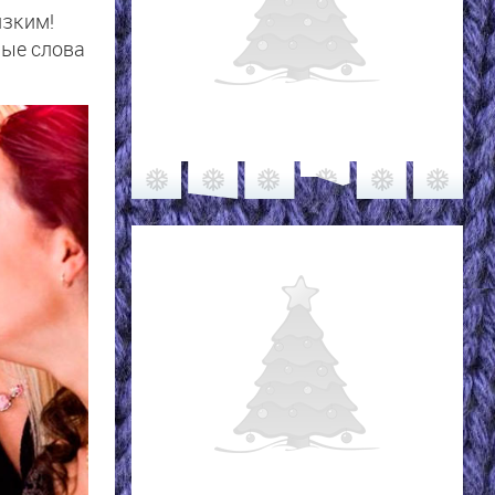
изким!
ные слова