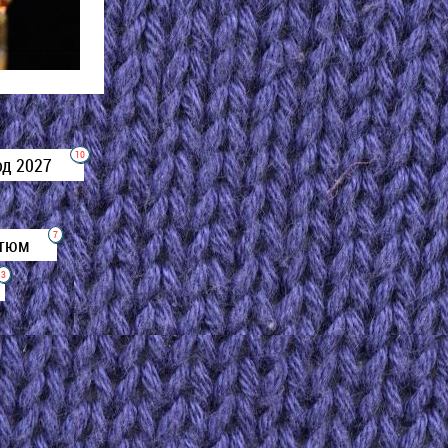
10
од 2027
7
стюм
3