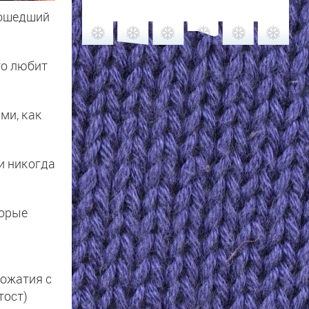
рошедший
то любит
ми, как
и никогда
торые
пожатия с
тост)