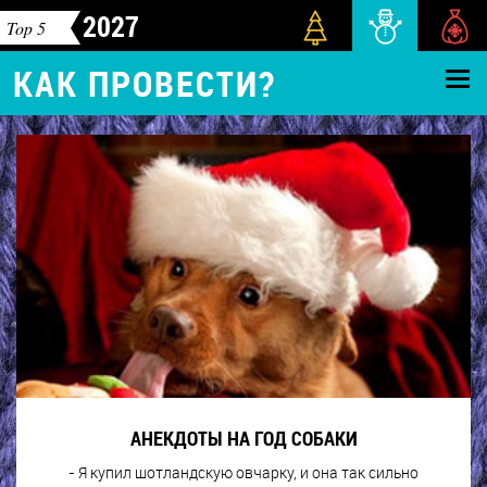
2027
Top 5
КАК ПРОВЕСТИ?
АНЕКДОТЫ НА ГОД СОБАКИ
- Я купил шотландскую овчарку, и она так сильно