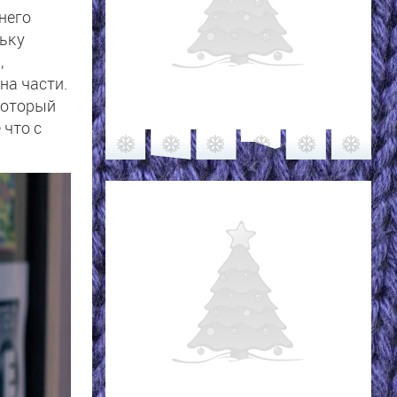
него
льку
,
на части.
 который
 что с