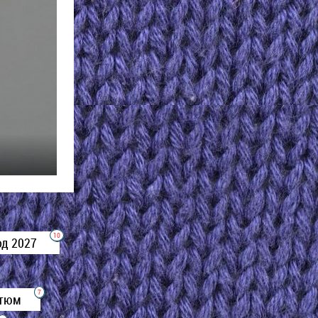
10
од 2027
7
стюм