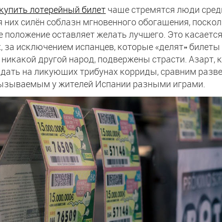
купить лотерейный билет
чаще стремятся люди сред
я них силён соблазн мгновенного обогащения, поско
 положение оставляет желать лучшего. Это касается
х, за исключением испанцев, которые «делят» билеты 
 никакой другой народ, подвержены страсти. Азарт,
ать на ликующих трибунах корриды, сравним разве
вызываемым у жителей Испании разными играми.