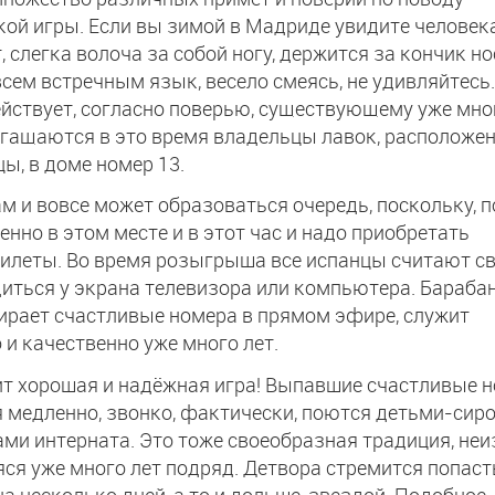
ой игры. Если вы зимой в Мадриде увидите человека
 слегка волоча за собой ногу, держится за кончик но
сем встречным язык, весело смеясь, не удивляйтесь.
йствует, согласно поверью, существующему уже мног
гащаются в это время владельцы лавок, расположе
цы, в доме номер 13.
там и вовсе может образоваться очередь, поскольку, п
енно в этом месте и в этот час и надо приобретать
илеты. Во время розыгрыша все испанцы считают с
иться у экрана телевизора или компьютера. Барабан
рает счастливые номера в прямом эфире, служит
 и качественно уже много лет.
ит хорошая и надёжная игра! Выпавшие счастливые 
 медленно, звонко, фактически, поются детьми-сир
ми интерната. Это тоже своеобразная традиция, не
я уже много лет подряд. Детвора стремится попаст
на несколько дней, а то и дольше, звездой. Подобное