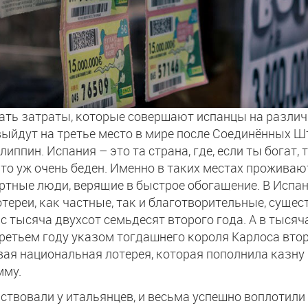
ать затраты, которые совершают испанцы на разли
 выйдут на третье место в мире после Соединённых 
иппин. Испания – это та страна, где, если ты богат, т
н, то уж очень беден. Именно в таких местах проживаю
ртные люди, верящие в быстрое обогащение. В Испа
тереи, как частные, так и благотворительные, суще
 с тысяча двухсот семьдесят второго года. А в тысяч
ретьем году указом тогдашнего короля Карлоса вто
вая национальная лотерея, которая пополнила казну
мму.
твовали у итальянцев, и весьма успешно воплотили 