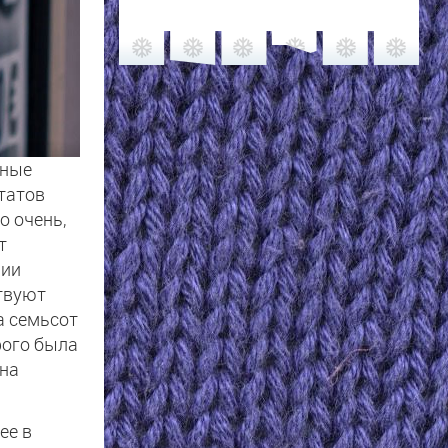
чные
Штатов
о очень,
т
нии
ствуют
а семьсот
рого была
 на
ее в