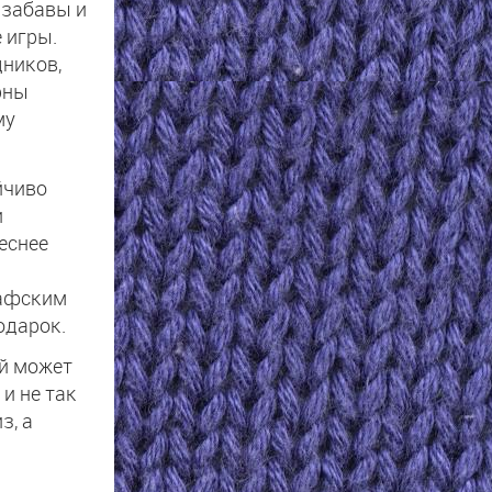
 забавы и
 игры.
дников,
рны
му
йчиво
и
еснее
рафским
одарок.
ый может
 и не так
з, а