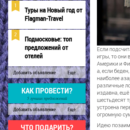
Туры на Новый год от
Flagman-Travel
Подмосковье: топ
предложений от
Если подсчит
отелей
игры, то они
Америки и Фил
а, если беде
наиболее аза
различные ло
КАК ПРОВЕСТИ?
издавна, ещё
5 лучших предложений
шестьдесят т
устроена пер
огромную су
Идею позаимс
ЧТО ПОДАРИТЬ?