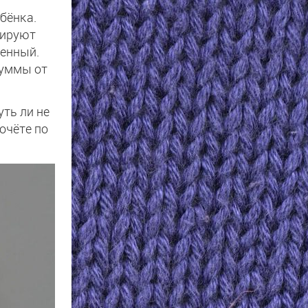
бёнка.
нируют
венный.
суммы от
уть ли не
очёте по