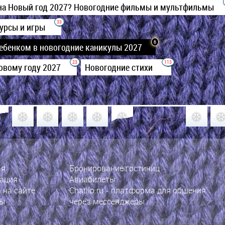
на Новый год 2027? Новогодние фильмы и мультфильмы
33
урсы и игры
6
ребенком в новогодние каникулы 2027
23
113
Новому году 2027
Новогодние стихи
ая
Бронирование гостиниц
ация
Авиабилеты
 на сайте
Chatilo.ru
- платформа для общения
ты
через мессенджеры