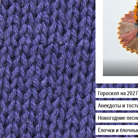
Гороскоп на 2027
Анекдоты и тост
Новогодние пес
Ёлочки и ёлочны