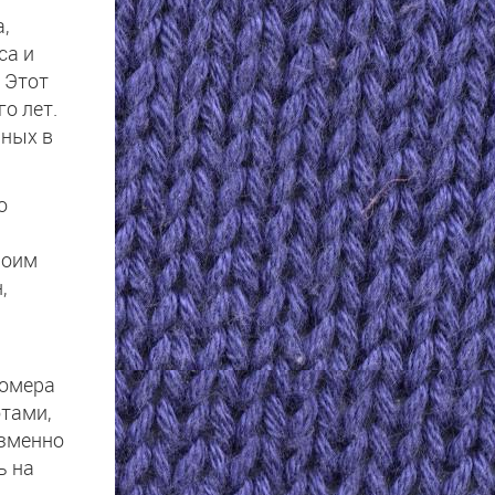
,
са и
 Этот
о лет.
нных в
о
воим
,
номера
отами,
изменно
ь на