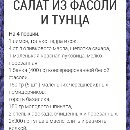
САЛАТ ИЗ ФАСОЛИ
И ТУНЦА
На 4 порции:
1 лимон, только цедра и сок,
4 ст л оливкового масла, щепотка сахара,
1 маленькая красная луковица, мелко
порезанная,
1 банка (400 гр) консервированной белой
фасоли,
150 гр (5 шт.) маленьких черешневидных
помидорчиков,
горсть базилика,
150 гр молодого шпината,
2 спелых авокадо, очищенных и порезанных,
2х300 гр тунца в масле, слить и размять
вилкой,