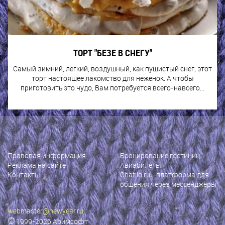
ТОРТ "БЕЗЕ В СНЕГУ"
Самый зимний, легкий, воздушный, как пушистый снег, этот
торт настоящее лакомство для неженок. А чтобы
приготовить это чудо, Вам потребуется всего-навсего...
Правовая информация
Бронирование гостиниц
Реклама на сайте
Авиабилеты
Контакты
Chatilo.ru
- платформа для
общения через мессенджеры
webmaster@newyear.ru
©
1999-2026
Аримсофт