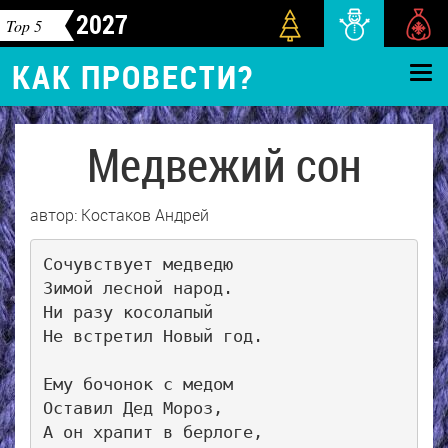
2027
Top 5
КАК ПРОВЕСТИ?
Медвежий сон
автор: Костаков Андрей
Сочувствует медведю 

Зимой лесной народ. 

Ни разу косолапый 

Не встретил Новый год.

Ему бочонок с медом 

Оставил Дед Мороз, 

А он храпит в берлоге, 
