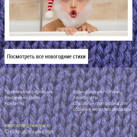
Посмотреть все новогодние стихи
Правовая информация
Бронирование гостиниц
Реклама на сайте
Авиабилеты
Контакты
Chatilo.ru
- платформа для
общения через мессенджеры
webmaster@newyear.ru
©
1999-2026
Аримсофт