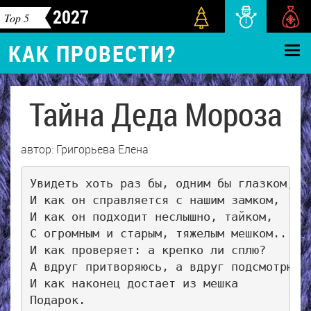
2027
Top 5
КАК ПРОВЕСТИ?
Тайна Деда Мороза
автор: Григорьева Елена
Увидеть хоть раз бы, одним бы глазком,

И как он справляется с нашим замком,

И как он подходит неслышно, тайком,

С огромным и старым, тяжелым мешком...

И как проверяет: а крепко ли сплю?

А вдруг притворяюсь, а вдруг подсмотрю?

И как наконец достает из мешка

Подарок.
