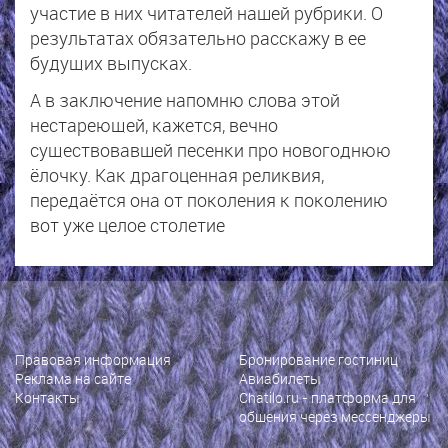
участие в них читателей нашей рубрики. О
результатах обязательно расскажу в ее
будущих выпусках.
А в заключение напомню слова этой
нестареющей, кажется, вечно
существовавшей песенки про новогоднюю
ёлочку. Как драгоценная реликвия,
передаётся она от поколения к поколению
вот уже целое столетие
Правовая информация
Бронирование гостиниц
Реклама на сайте
Авиабилеты
Контакты
Chatilo.ru
- платформа для
общения через мессенджеры