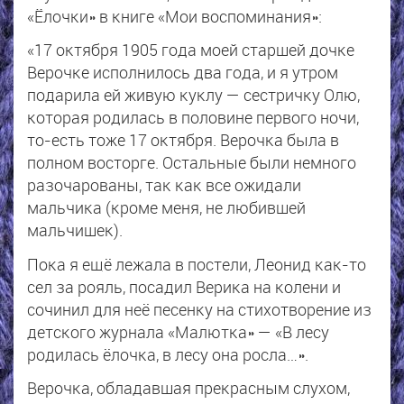
«Ёлочки» в книге «Мои воспоминания»:
«17 октября 1905 года моей старшей дочке
Верочке исполнилось два года, и я утром
подарила ей живую куклу — сестричку Олю,
которая родилась в половине первого ночи,
то-есть тоже 17 октября. Верочка была в
полном восторге. Остальные были немного
разочарованы, так как все ожидали
мальчика (кроме меня, не любившей
мальчишек).
Пока я ещё лежала в постели, Леонид как-то
сел за рояль, посадил Верика на колени и
сочинил для неё песенку на стихотворение из
детского журнала «Малютка» — «В лесу
родилась ёлочка, в лесу она росла…».
Верочка, обладавшая прекрасным слухом,