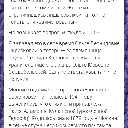
тех, кому принадлежат слова включённых в
них песен, в том числе и «Ёлочки»,
ограничившись лишь ссылкой на то, что
тексты эти «заимствованы».
Но возникает вопрос: «Откуда и чьи?».
Я задавал его в свое время Ольге Леонидовне
Скребковой, а теперь — её племяннице,
внучке Леонида Карловича Бекмана и
хранительнице его архива Ольге Юрьевне
Сердобольской. Однако ответа, увы, так и не
получил.
Многие годы имя автора слов «Ёлочки» не
было известно. Только в 1941 году
выяснилось, что стихи эти принадлежат
Раисе Адамовне Кудашевой (урожденной
Гедройц). Родилась она в 1878 году в Москве,
в семье служащего московского почтамта.