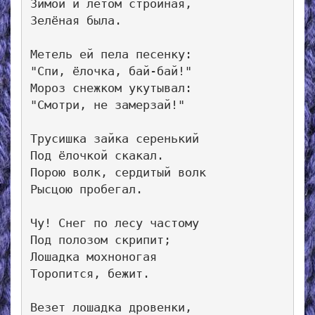
Зимой и летом стройная, 

Зелёная была. 

Метель ей пела песенку: 

"Спи, ёлочка, бай-бай!" 

Мороз снежком укутывал: 

"Смотри, не замерзай!" 

Трусишка зайка серенький 

Под ёлочкой скакал. 

Порою волк, сердитый волк 

Рысцою пробегал. 

Чу! Снег по лесу частому 

Под полозом скрипит; 

Лошадка мохноногая 

Торопится, бежит. 

Везет лошадка дровенки, 
