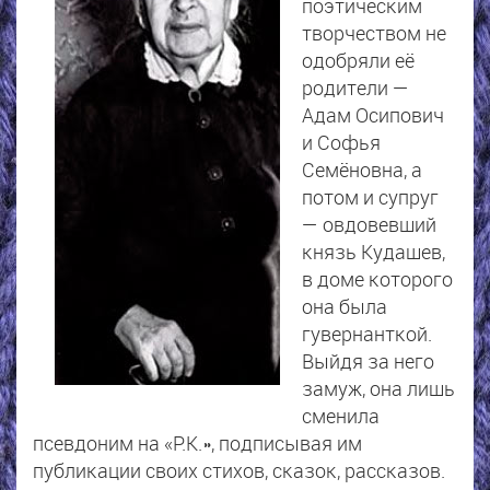
поэтическим
творчеством не
одобряли её
родители —
Адам Осипович
и Софья
Семёновна, а
потом и супруг
— овдовевший
князь Кудашев,
в доме которого
она была
гувернанткой.
Выйдя за него
замуж, она лишь
сменила
псевдоним на «Р.К.», подписывая им
публикации своих стихов, сказок, рассказов.