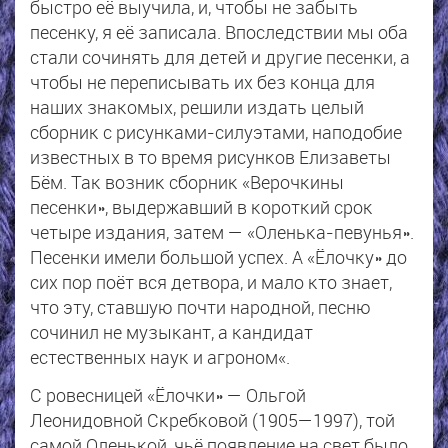
быстро её выучила, и, чтобы не забыть
песенку, я её записала. Впоследствии мы оба
стали сочинять для детей и другие песенки, а
чтобы не переписывать их без конца для
наших знакомых, решили издать целый
сборник с рисунками-силуэтами, наподобие
известных в то время рисунков Елизаветы
Бём. Так возник сборник «Верочкины
песенки», выдержавший в короткий срок
четыре издания, затем — «Оленька-певунья».
Песенки имели большой успех. А «Ёлочку» до
сих пор поёт вся детвора, и мало кто знает,
что эту, ставшую почти народной, песню
сочинил не музыкант, а кандидат
естественных наук и агроном«.
С ровесницей «Ёлочки» — Ольгой
Леонидовной Скребковой (1905—1997), той
самой Оленькой, чьё появление на свет было