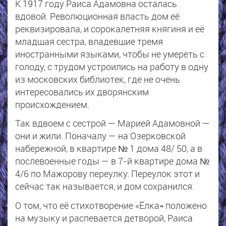
К 1917 году Раиса Адамовна осталась
вдовой. Революционная власть дом её
реквизировала, и сорокалетняя княгиня и её
младшая сестра, владевшие тремя
иностранными языками, чтобы не умереть с
голоду, с трудом устроились на работу в одну
из московских библиотек, где не очень
интересовались их дворянским
происхождением.
Так вдвоем с сестрой — Марией Адамовной —
они и жили. Поначалу — на Озерковской
набережной, в квартире № 1 дома 48/ 50, а в
послевоенные годы — в 7-й квартире дома №
4/6 по Мажорову переулку. Переулок этот и
сейчас так называется, и дом сохранился.
О том, что её стихотворение «Ёлка» положено
на музыку и распевается детворой, Раиса