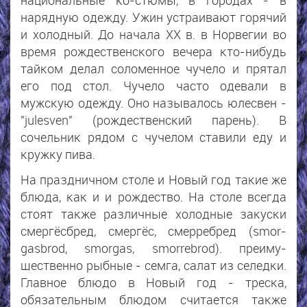
нарядную одежду. Ужин устраивают горячий
и холодный. До начала XX в. в Норвегии во
время рождественского вечера кто-нибудь
тайком делал соломенное чучело и прятал
его под стол. Чучело часто одевали в
мужскую одежду. Оно называлось юлесвен -
"julesven" (рождественский парень). В
сочельник рядом с чучелом ставили еду и
кружку пива.
На праздничном столе и Новый год такие же
блюда, как и и рождество. На столе всегда
стоят также различные холодные закуски
смергёсбред, смергёс, смерребред (smor-
gasbrod, smorgas, smorrebrod). преиму-
щественно рыбные - семга, салат из селедки.
Главное блюдо в Новый год - треска,
обязательным блюдом считается также